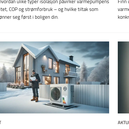
 hvordan ulike typer isolasjon påvirker varmepumpens
Finn 
itet, COP og strømforbruk – og hvilke tiltak som
varm
lønner seg først i boligen din.
konkr
T
AKTU