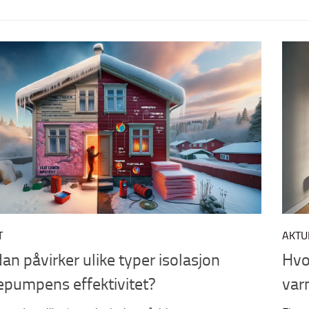
T
AKTU
an påvirker ulike typer isolasjon
Hvo
pumpens effektivitet?
var