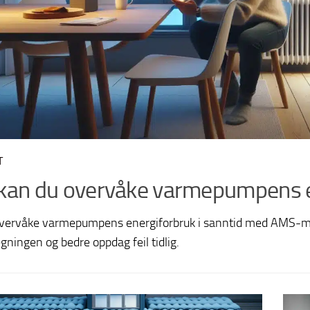
T
 kan du overvåke varmepumpens e
vervåke varmepumpens energiforbruk i sanntid med AMS-mål
gningen og bedre oppdag feil tidlig.