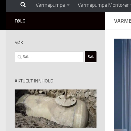
Varmepumpe
Varmepumpe Montører
VARME
FØLG:
SØK
Søk
etter:
AKTUELT INNHOLD