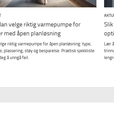
T
AKTU
an velge riktig varmepumpe for
Sli
er med åpen planløsning
opt
elge riktig varmepumpe for åpen planløsning: type,
Lær å
e, plassering, støy og besparelse. Praktisk sjekkliste
trinn
deg å unngå feil.
lengr