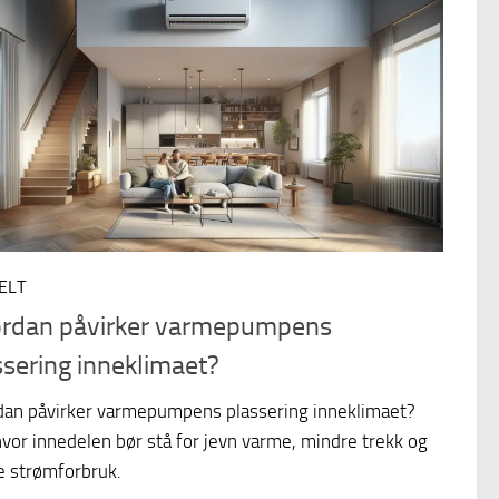
ELT
rdan påvirker varmepumpens
ssering inneklimaet?
an påvirker varmepumpens plassering inneklimaet?
vor innedelen bør stå for jevn varme, mindre trekk og
e strømforbruk.