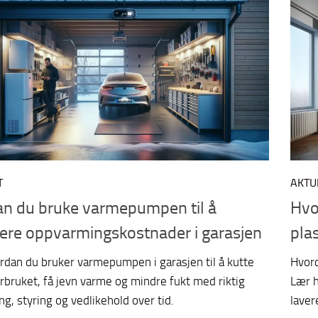
T
AKTU
kan du bruke varmepumpen til å
Hvo
ere oppvarmingskostnader i garasjen
pla
rdan du bruker varmepumpen i garasjen til å kutte
Hvord
rbruket, få jevn varme og mindre fukt med riktig
Lær h
ng, styring og vedlikehold over tid.
laver