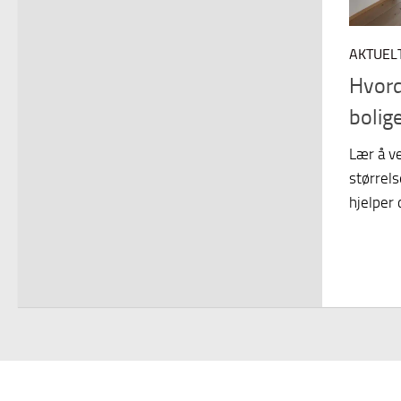
AKTUEL
Hvord
bolig
Lær å v
størrels
hjelper 