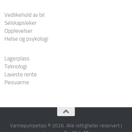
Vedlikehold av bil
Selskapsleker
Opplevelser
Helse og psykologi
Lagerplass
Teknologi
Laveste rente
Peisvarme
Varmepumpetips © 2026. Alle rettigheter reservert |