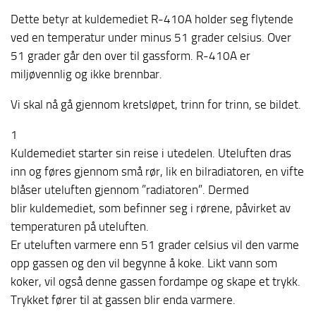
Dette betyr at kuldemediet R-410A holder seg flytende
ved en temperatur under minus 51 grader celsius. Over
51 grader går den over til gassform. R-410A er
miljøvennlig og ikke brennbar.
Vi skal nå gå gjennom kretsløpet, trinn for trinn, se bildet.
1
Kuldemediet starter sin reise i utedelen. Uteluften dras
inn og føres gjennom små rør, lik en bilradiatoren, en vifte
blåser uteluften gjennom ”radiatoren”. Dermed
blir kuldemediet, som befinner seg i rørene, påvirket av
temperaturen på uteluften.
Er uteluften varmere enn 51 grader celsius vil den varme
opp gassen og den vil begynne å koke. Likt vann som
koker, vil også denne gassen fordampe og skape et trykk.
Trykket fører til at gassen blir enda varmere.