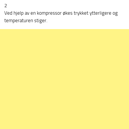
2
Ved hjelp av en kompressor økes trykket ytterligere og
temperaturen stiger.