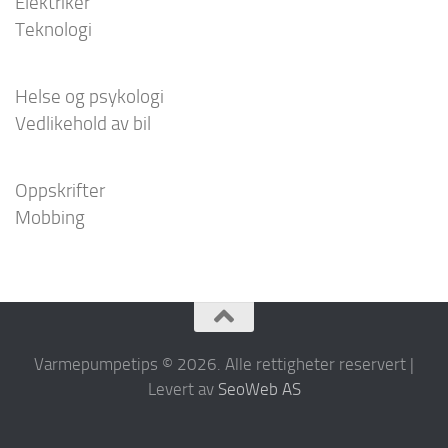
Elektriker
Teknologi
Helse og psykologi
Vedlikehold av bil
Oppskrifter
Mobbing
Varmepumpetips © 2026. Alle rettigheter reservert |
Levert av
SeoWeb AS