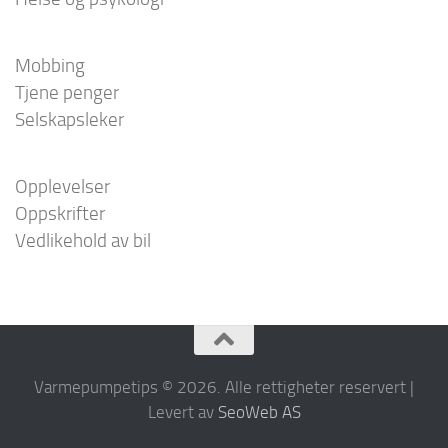
Mobbing
Tjene penger
Selskapsleker
Opplevelser
Oppskrifter
Vedlikehold av bil
Varmepumpetips © 2026. Alle rettigheter reservert |
Levert av
SeoWeb AS