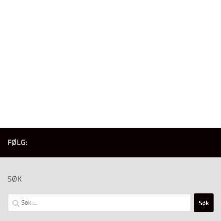
FØLG:
SØK
Søk
etter: