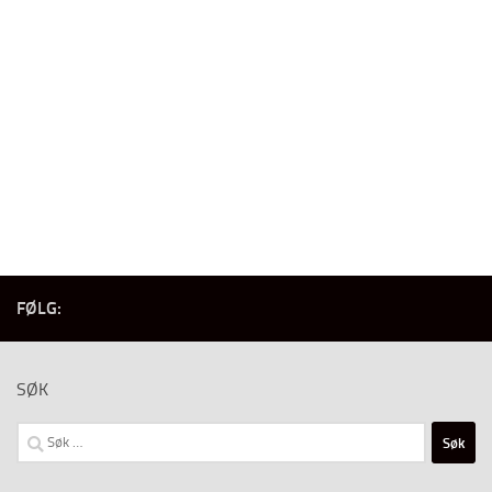
FØLG:
SØK
Søk
etter: