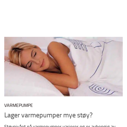
VARMEPUMPE
Lager varmepumper mye støy?
Støynivået på varmepumper varierer og er avhengig av