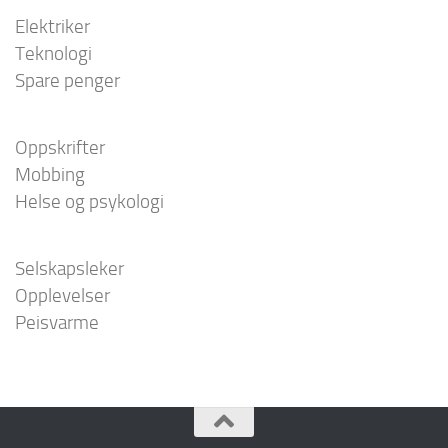
Elektriker
Teknologi
Spare penger
Oppskrifter
Mobbing
Helse og psykologi
Selskapsleker
Opplevelser
Peisvarme