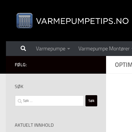
Skip to content
Varmepumpe
Varmepumpe Montører
OPTI
FØLG:
SØK
Søk
etter:
AKTUELT INNHOLD