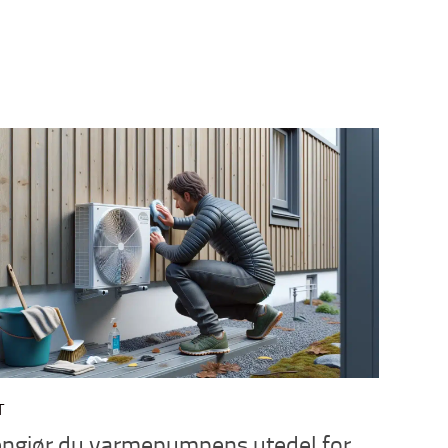
T
rengjør du varmepumpens utedel for