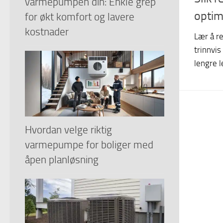
varmepumpen din: Enkle grep
optim
for økt komfort og lavere
kostnader
Lær å r
trinnvis
lengre l
Hvordan velge riktig
varmepumpe for boliger med
åpen planløsning