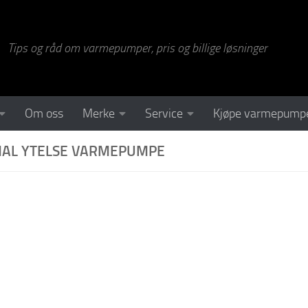
Tips og råd om varmepumper, pris og billige løsninger
Om oss
Merke
Service
Kjøpe varmepump
MAL YTELSE VARMEPUMPE