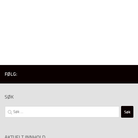
FØLG:
SØK
Søk
etter:
AKTUELT INNHOLD