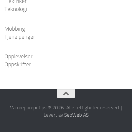
Elektriker
Teknologi
Mobbing
Tjene penger
Opplevelser
Oppskrifter
Varmepumpetips © 2026. Alle rettigheter reservert |
Levert av
SeoWeb AS