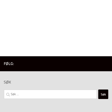
FØLG:
SØK
Søk
etter: