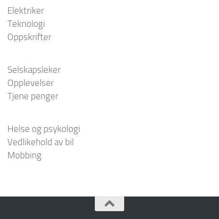
Elektriker
Teknologi
Oppskrifter
Selskapsleker
Opplevelser
Tjene penger
Helse og psykologi
Vedlikehold av bil
Mobbing