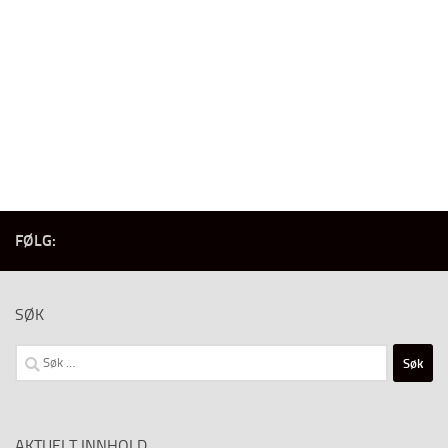
FØLG:
SØK
Søk
etter:
AKTUELT INNHOLD