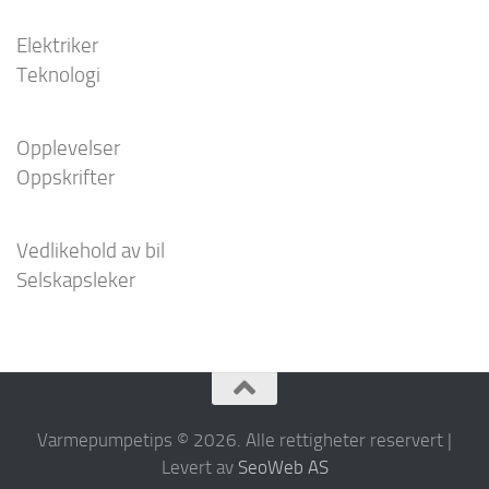
Elektriker
Teknologi
Opplevelser
Oppskrifter
Vedlikehold av bil
Selskapsleker
Varmepumpetips © 2026. Alle rettigheter reservert |
Levert av
SeoWeb AS