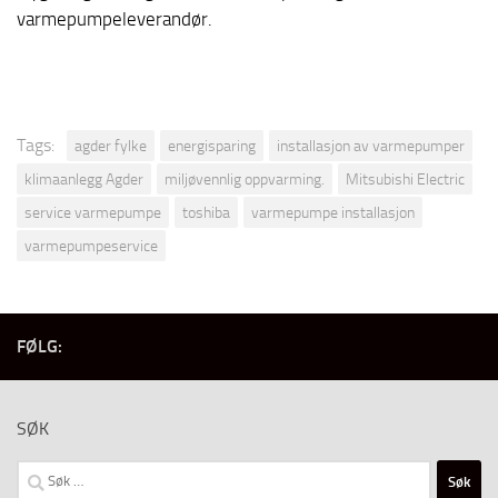
varmepumpeleverandør.
Tags:
agder fylke
energisparing
installasjon av varmepumper
klimaanlegg Agder
miljøvennlig oppvarming.
Mitsubishi Electric
service varmepumpe
toshiba
varmepumpe installasjon
varmepumpeservice
FØLG:
SØK
Søk