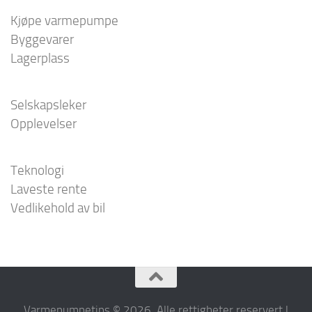
Kjøpe varmepumpe
Byggevarer
Lagerplass
Selskapsleker
Opplevelser
Teknologi
Laveste rente
Vedlikehold av bil
Varmepumpetips © 2026. Alle rettigheter reservert |