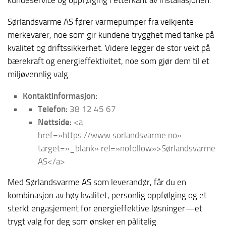
kundeservice og oppfølging i etterkant av installasjonen.
Sørlandsvarme AS fører varmepumper fra velkjente
merkevarer, noe som gir kundene trygghet med tanke på
kvalitet og driftssikkerhet. Videre legger de stor vekt på
bærekraft og energieffektivitet, noe som gjør dem til et
miljøvennlig valg.
Kontaktinformasjon:
Telefon:
38 12 45 67
Nettside:
<a
href=»https://www.sorlandsvarme.no»
target=»_blank» rel=»nofollow»>Sørlandsvarme
AS</a>
Med Sørlandsvarme AS som leverandør, får du en
kombinasjon av høy kvalitet, personlig oppfølging og et
sterkt engasjement for energieffektive løsninger—et
trygt valg for deg som ønsker en pålitelig