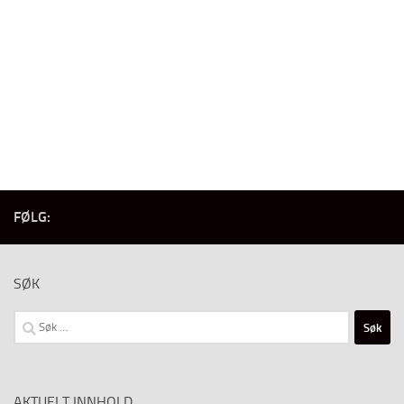
FØLG:
SØK
Søk
etter:
AKTUELT INNHOLD