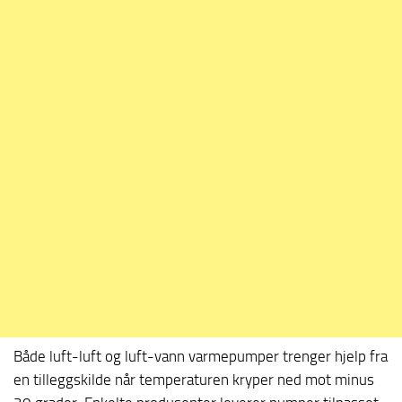
Både luft-luft og luft-vann varmepumper trenger hjelp fra
en tilleggskilde når temperaturen kryper ned mot minus