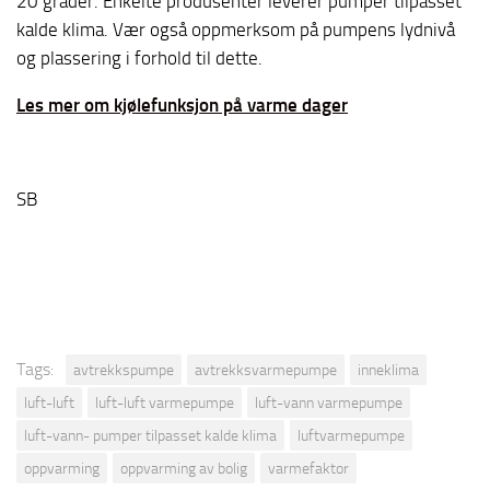
20 grader. Enkelte produsenter leverer pumper tilpasset
kalde klima. Vær også oppmerksom på pumpens lydnivå
og plassering i forhold til dette.
Les mer om kjølefunksjon på varme dager
SB
Tags:
avtrekkspumpe
avtrekksvarmepumpe
inneklima
luft-luft
luft-luft varmepumpe
luft-vann varmepumpe
luft-vann- pumper tilpasset kalde klima
luftvarmepumpe
oppvarming
oppvarming av bolig
varmefaktor