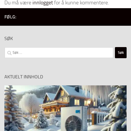
Du må være
innlogget
for å kunne kommentere.
FØLG:
SØK
Søk
etter:
AKTUELT INNHOLD