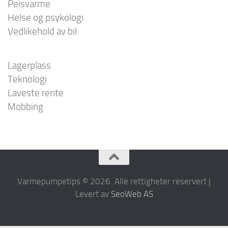
Peisvarme
Helse og psykologi
Vedlikehold av bil
Lagerplass
Teknologi
Laveste rente
Mobbing
Varmepumpetips © 2026. Alle rettigheter reservert |
Levert av
SeoWeb AS