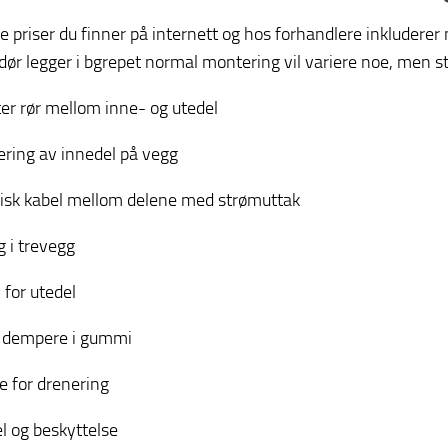
te priser du finner på internett og hos forhandlere inklude
dør legger i bgrepet normal montering vil variere noe, men sto
er rør mellom inne- og utedel
ring av innedel på vegg
risk kabel mellom delene med strømuttak
g i trevegg
 for utedel
 dempere i gummi
e for drenering
l og beskyttelse