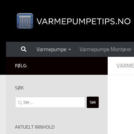
Skip to content
Varmepumpe
Varmepumpe Montører
VARM
FØLG:
SØK
Søk
etter:
AKTUELT INNHOLD