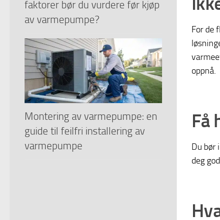
Ikk
faktorer bør du vurdere før kjøp
av varmepumpe?
For de 
løsninge
varmeeff
oppnå.
Få 
Montering av varmepumpe: en
guide til feilfri installering av
varmepumpe
Du bør 
deg god
Hva