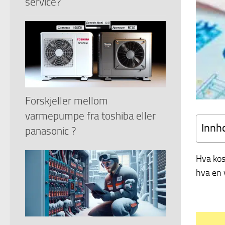
service?
Forskjeller mellom
varmepumpe fra toshiba eller
Innh
panasonic ?
Hva kos
hva en 