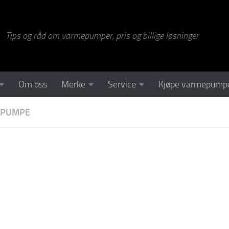
Tips og råd om varmepumper, pris og billige løsninger
Om oss
Merke
Service
Kjøpe varmepump
EPUMPE