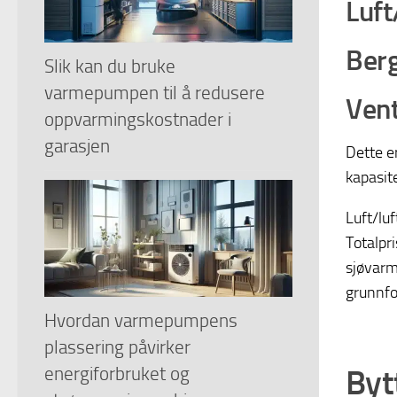
Luft
Berg
Slik kan du bruke
varmepumpen til å redusere
Vent
oppvarmingskostnader i
garasjen
Dette e
kapasite
Luft/luf
Totalpri
sjøvarm
grunnfo
Hvordan varmepumpens
plassering påvirker
Bytt
energiforbruket og