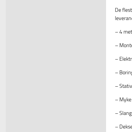
De fles
leveran
– 4 met
– Monte
– Elekt
– Borin
– Stativ
– Myke
– Slang
– Dekse