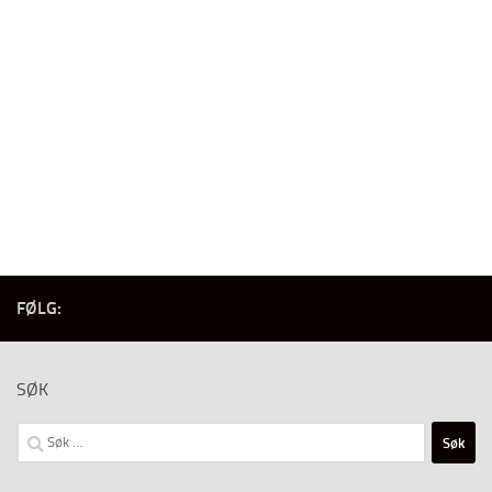
FØLG:
SØK
Søk
etter: