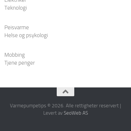
Teknologi
Peisvarme
Helse og psykologi
Mobbing
Tjene penger
Varmepumpetips © 2026. Alle rettigheter reservert |
Levert av
SeoWeb AS