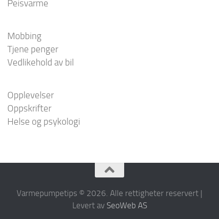
Peisvarme
Mobbing
Tjene penger
Vedlikehold av bil
Opplevelser
Oppskrifter
Helse og psykologi
Varmepumpetips © 2026. Alle rettigheter reservert |
Levert av
SeoWeb AS