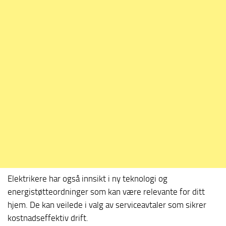
Elektrikere har også innsikt i ny teknologi og
energistøtteordninger som kan være relevante for ditt
hjem. De kan veilede i valg av serviceavtaler som sikrer
kostnadseffektiv drift.