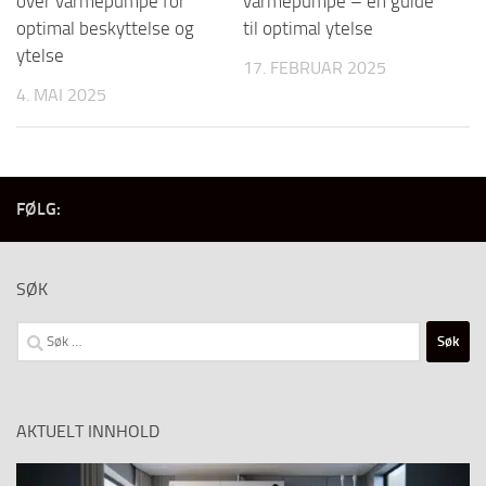
over varmepumpe for
varmepumpe – en guide
optimal beskyttelse og
til optimal ytelse
ytelse
17. FEBRUAR 2025
4. MAI 2025
FØLG:
SØK
Søk
etter:
AKTUELT INNHOLD