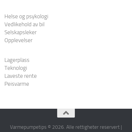
Helse og psykologi
Vedlikehold av bil
Selskapsleker
Opplevelser
Lagerplass
Teknologi
Laveste rente
Peisvarme
Varmepumpetips © 2026. Alle rettigheter reservert |