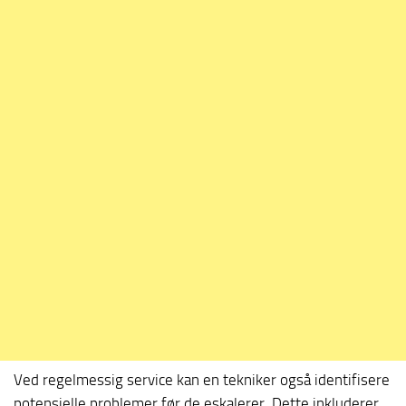
Ved regelmessig service kan en tekniker også identifisere
potensielle problemer før de eskalerer. Dette inkluderer