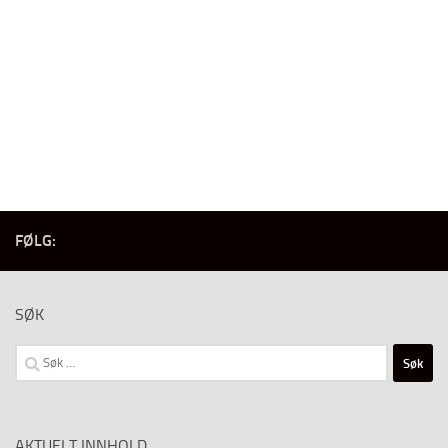
FØLG:
SØK
Søk
etter:
AKTUELT INNHOLD