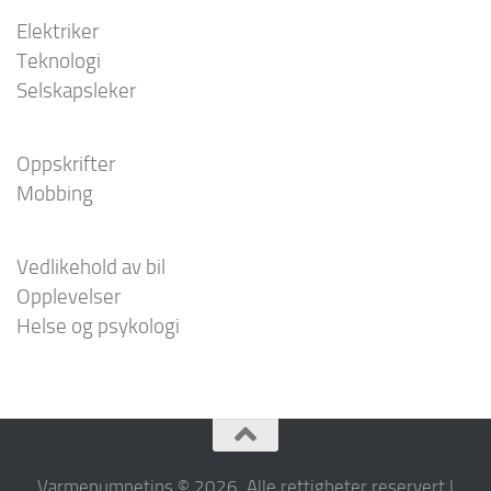
Elektriker
Teknologi
Selskapsleker
Oppskrifter
Mobbing
Vedlikehold av bil
Opplevelser
Helse og psykologi
Varmepumpetips © 2026. Alle rettigheter reservert |