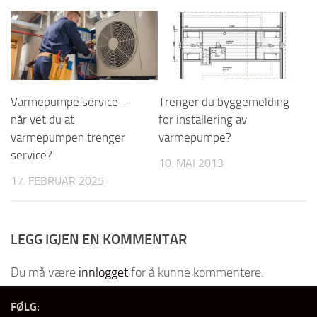
Varmepumpe service –
Trenger du byggemelding
når vet du at
for installering av
varmepumpen trenger
varmepumpe?
service?
10. MAI 2013
17. FEBRUAR 2025
LEGG IGJEN EN KOMMENTAR
Du må være
innlogget
for å kunne kommentere.
FØLG: