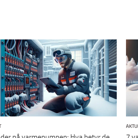
T
AKTU
oder på varmepumpen: Hva betyr de
7 v