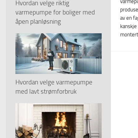
varmepu
Hvordan velge riktig
produse
varmepumpe for boliger med
av en fa
åpen planløsning
kanskje
montert.
Hvordan velge varmepumpe
med lavt strømforbruk