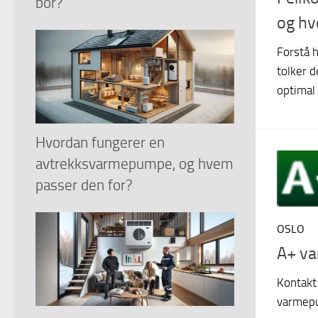
bor?
og hv
Forstå 
tolker d
optimal 
Hvordan fungerer en
avtrekksvarmepumpe, og hvem
passer den for?
OSLO
A+ v
Kontakt
varmepu