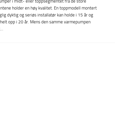
mper i midt- eller toppsegmentet fra de store
ntene holder en høy kvalitet. En toppmodell montert
glig dyktig og seriøs installatør kan holde i 15 år og
 helt opp i 20 år. Mens den samme varmepumpen
..