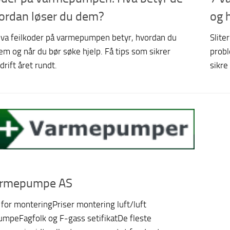
ordan løser du dem?
og 
hva feilkoder på varmepumpen betyr, hvordan du
Slite
em og når du bør søke hjelp. Få tips som sikrer
probl
drift året rundt.
sikre
armepumpe AS
 for monteringPriser montering luft/luft
mpeFagfolk og F-gass setifikatDe fleste