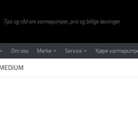
Tips og råd om varmepumper, pris og billige løsninger
Om oss
Merke
Service
Kjøpe varmepump
EMEDIUM