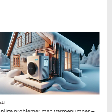
ELT
anlige problemer med varmepumper –