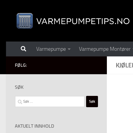
Skip to content
Varmepumpe
Varmepumpe Montører
KJØL
FØLG:
SØK
Søk
etter:
AKTUELT INNHOLD